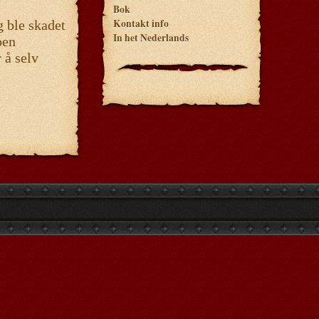
Bok
Kontakt info
g ble skadet
In het Nederlands
oen
 å selv