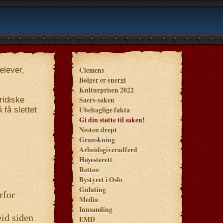
elever,
Clemens
Bølger er energi
Kulturprisen 2022
ridiske
Saers-saken
 få slettet
Ubehaglige fakta
Gi din støtte til saken!
Nesten drept
Granskning
Arbeidsgiveradferd
Høyesterett
Retten
Bystyret i Oslo
Gulating
rfor
Media
Innsamling
eid siden
EMD