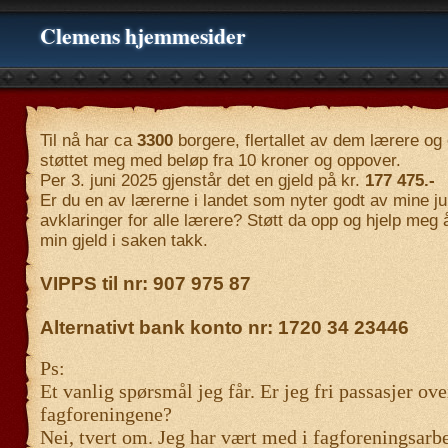
Clemens hjemmesider
Til nå har ca
3300
borgere, flertallet av dem lærere og 
støttet meg med beløp fra 10 kroner og oppover.
Per 3. juni 2025 gjenstår det en gjeld på kr.
177 475.-
Er du en av lærerne i landet som nyter godt av mine ju
avklaringer for alle lærere? Støtt da opp og hjelp meg å
min gjeld i saken takk.
VIPPS til nr: 907 975 87
Alternativt bank konto nr: 1720 34 23446
Ps:
Et vanlig spørsmål jeg får. Er jeg fri passasjer ove
fagforeningene?
Nei, tvert om. Jeg har vært med i fagforeningsarb